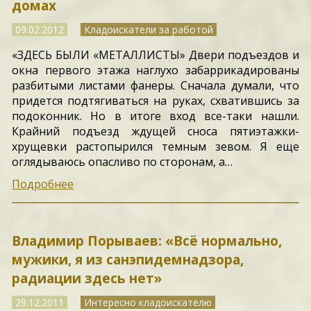
домах
09.02.2012
Кладоискатели за работой
«ЗДЕСЬ БЫЛИ «МЕТАЛЛИСТЫ» Двери подъездов и
окна первого этажа наглухо забаррикадированы
разбитыми листами фанеры. Сначала думали, что
придется подтягиваться на руках, схватившись за
подоконник. Но в итоге вход все-таки нашли.
Крайний подъезд ждущей сноса пятиэтажки-
хрущевки растопырился темным зевом. Я еще
оглядываюсь опасливо по сторонам, а…
Подробнее
Владимир Порываев: «Всё нормально,
мужики, я из санэпидемнадзора,
радиации здесь нет»
29.12.2011
Интересно кладоискателю