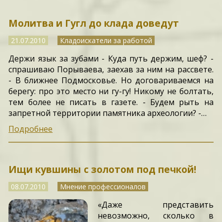
Молитва и Гугл до клада доведут
21.07.2010
Кладоискатели за работой
Держи язык за зубами - Куда путь держим, шеф? -
спрашиваю Порываева, заехав за ним на рассвете.
- В ближнее Подмосковье. Но договариваемся на
берегу: про это место ни гу-гу! Никому не болтать,
тем более не писать в газете. - Будем рыть на
запретной территории памятника археологии? -…
Подробнее
Ищи кувшины с золотом под печкой!
08.07.2010
Мнение профессионалов
«Даже представить
невозможно, сколько в