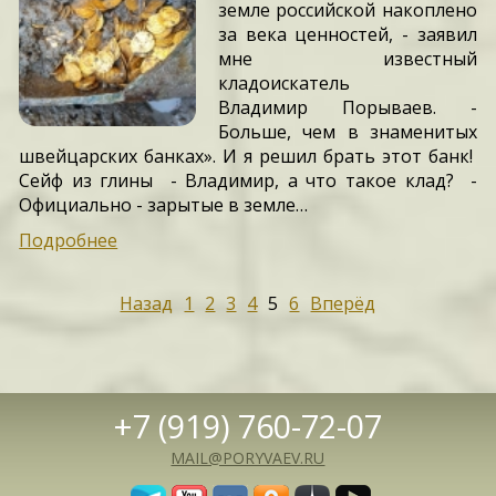
земле российской накоплено
за века ценностей, - заявил
мне известный
кладоискатель
Владимир Порываев. -
Больше, чем в знаменитых
швейцарских банках». И я решил брать этот банк!
Сейф из глины - Владимир, а что такое клад? -
Официально - зарытые в земле…
Подробнее
Назад
1
2
3
4
5
6
Вперёд
+7 (919) 760-72-07
MAIL@PORYVAEV.RU