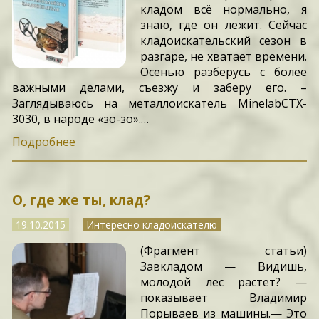
кладом всё нормально, я
знаю, где он лежит. Сейчас
кладоискательский сезон в
разгаре, не хватает времени.
Осенью разберусь с более
важными делами, съезжу и заберу его. –
Заглядываюсь на металлоискатель MinelabCTX-
3030, в народе «зо-зо».…
Подробнее
О, где же ты, клад?
19.10.2015
Интересно кладоискателю
(Фрагмент статьи)
Завкладом — Видишь,
молодой лес растет? —
показывает Владимир
Порываев из машины.— Это