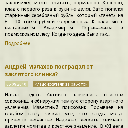
закончился, можно считать, нормально. Конечно,
клад с первого раза в руки не дался. Зато попался
старинный серебряный рубль, который «тянет» на
8 - 10 тысяч рублей современных. Копали мы с
наставником Владимиром Порываевым в
подмосковном лесу. Когда-то здесь были так…
Подробнее
Андрей Малахов пострадал от
заклятого клинка?
05.08.2010
Кладоискатели за работой
Начало здесь Активно занявшись поиском
сокровищ, я обнаружил темную сторону азартного
увлечения. Известный поисковик Порываев на
голубом глазу заявил мне, что клады могут
принести несчастье. Надежно, дескать, снимают
заклятия молитва и крестное знамение. В XXI веке