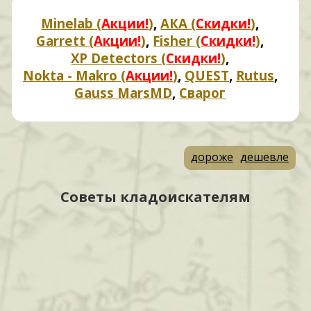
Minelab (
Акции!
)
,
АКА (
Скидки!
)
,
Garrett (
Акции!
)
,
Fisher (
Скидки!
)
,
XP Detectors (
Скидки!
)
,
Nokta - Makro (
Акции!
)
,
QUEST
,
Rutus
,
Gauss MarsMD
,
Сварог
дороже
дешевле
Советы кладоискателям