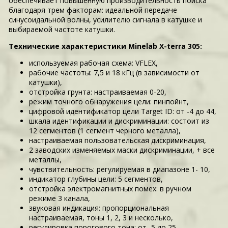
обеспечивает повышенную производительность поиска
благодаря трем факторам: идеальной передаче
синусоидальной волны, усилителю сигнала в катушке и
выбираемой частоте катушки.
Технические характеристики Minelab X-terra 305:
используемая рабочая схема: VFLEX,
рабочие частоты: 7,5 и 18 кГц (в зависимости от
катушки),
отстройка грунта: настраиваемая 0-20,
режим точного обнаружения цели: пинпойнт,
цифровой идентификатор цели Target ID: от -4 до 44,
шкала идентификации и дискриминации: состоит из
12 сегментов (1 сегмент черного металла),
настраиваемая пользовательская дискриминация,
2 заводских изменяемых маски дискриминации, + все
металлы,
чувствительность: регулируемая в диапазоне 1- 10,
индикатор глубины цели: 5 сегментов,
отстройка электромагнитных помех: в ручном
режиме 3 канала,
звуковая индикация: пропорциональная
настраиваемая, тоны 1, 2, 3 и несколько,
регулировка порогового тона: от -5 до 25,