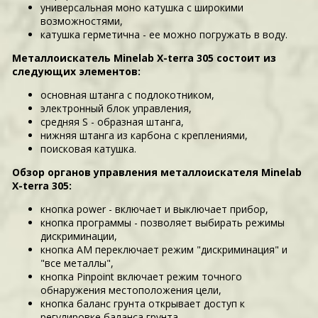
универсальная моно катушка с широкими
возможностями,
катушка герметична - ее можно погружать в воду.
Металлоискатель Minelab X-terra 305 состоит из
следующих элементов:
основная штанга с подлокотником,
электронный блок управления,
средняя S - образная штанга,
нижняя штанга из карбона с креплениями,
поисковая катушка.
Обзор органов управления металлоискателя Minelab
X-terra 305:
кнопка power - включает и выключает прибор,
кнопка программы - позволяет выбирать режимы
дискриминации,
кнопка AM переключает режим "дискриминация" и
"все металлы",
кнопка Pinpoint включает режим точного
обнаружения местоположения цели,
кнопка баланс грунта открывает доступ к
регулировке баланса грунта,