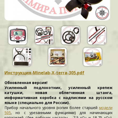
Инструкция-Minelab-X-terra-305.pdf
Обновленная версия!
Усиленный подлокотник, усиленный крепеж
катушки, новая облегченная штанга,
информативная коробка с надписями на русском
языке (специально для России).
Прибор начального уровня (копия более старшей
модели
505
, но с урезанными функциями) для начинающих
копателей (Две рабочих частоты - 7,5 кГц и 18,75 кГц).