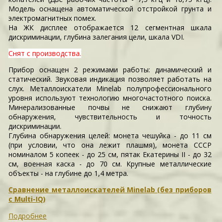
Модель оснащена автоматической отстройкой грунта и
электромагнитных помех.
На ЖК дисплее отображается 12 сегментная шкала
дискриминации, глубина залегания цели, шкала VDI.
Снят с производства.
Прибор оснащен 2 режимами работы: динамический и
статический. Звуковая индикация позволяет работать на
слух. Металлоискатели Minelab полупрофессионального
уровня используют технологию многочастотного поиска.
Минерализованные почвы не снижают глубину
обнаружения, чувствительность и точность
дискриминации.
Глубина обнаружения целей: монета чешуйка - до 11 см
(при условии, что она лежит плашмя), монета СССР
номиналом 5 копеек - до 25 см, пятак Екатерины II - до 32
см, военная каска - до 70 см. Крупные металлические
объекты - на глубине до 1,4 метра.
Сравнение металлоискателей Minelab (без приборов
с Multi-IQ)
Подробнее