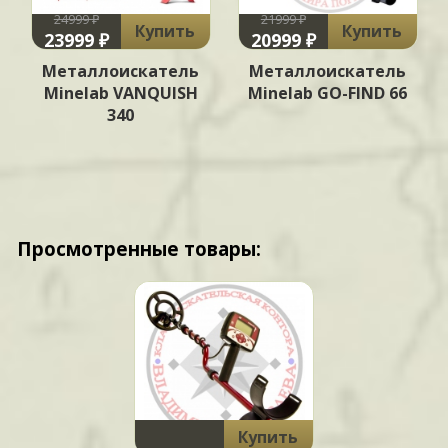
24999 ₽
21999 ₽
Купить
Купить
23999 ₽
20999 ₽
Металлоискатель
Металлоискатель
x
Minelab VANQUISH
Minelab GO-FIND 66
340
Просмотренные товары:
Купить