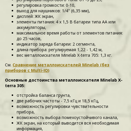
регулировка громкости: 0-10,
выход для наушников: 1/4" (6,35 мм),
дисплей: ЖК экран,
элементы питания: 4 х 1,5 В батареи типа АА или
аккумуляторы,
максимальное время работы от элементов питания:
до 25 часов,
индикатор заряда батареи: 2 сегмента,
длина прибора: регулируемая 1,22 - 1,42 м,
вес металлоискателя Minelab X-terra 705: 1,3 кг.
См.
Сравнение металлоискателей Minelab (без
приборов с Multi-IQ)
Основные достоинства металлоискателя Minelab X-
terra 305:
отстройка баланса грунта,
две рабочих частоты - 7,5 кГц и 18,5 кГц,
возможность регулировки чувствительности
прибора,
возможность выбора помехоустойчивого канала,
ЖК экран, на который выводится вся необходимая
информация,