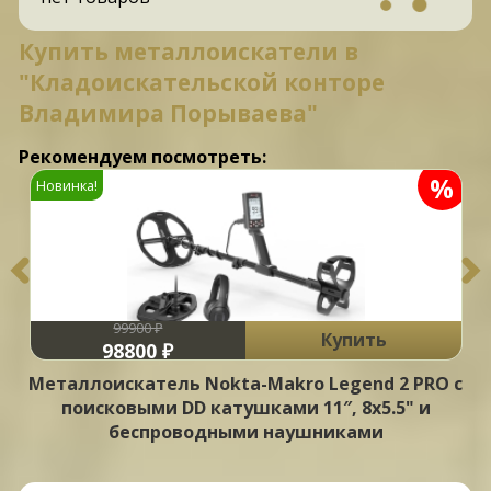
Купить металлоискатели в
"Кладоискательской конторе
Владимира Порываева"
Рекомендуем посмотреть:
%
Новинка!
99900 ₽
Купить
98800 ₽
Металлоискатель Nokta-Makro Legend 2 PRO с
поисковыми DD катушками 11″, 8х5.5" и
беспроводными наушниками