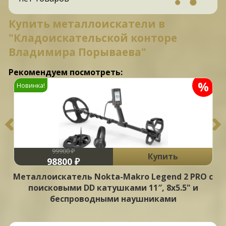
Купить металлоискатели в
"Кладоискательской конторе
Владимира Порываева"
Рекомендуем посмотреть:
%
Новинка!
99900 ₽
Купить
98800 ₽
Металлоискатель Nokta-Makro Legend 2 PRO с
поисковыми DD катушками 11″, 8х5.5" и
беспроводными наушниками