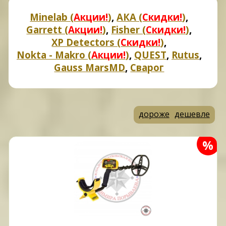
Minelab (
Акции!
)
,
АКА (
Скидки!
)
,
Garrett (
Акции!
)
,
Fisher (
Скидки!
)
,
XP Detectors (
Скидки!
)
,
Nokta - Makro (
Акции!
)
,
QUEST
,
Rutus
,
Gauss MarsMD
,
Сварог
дороже
дешевле
%