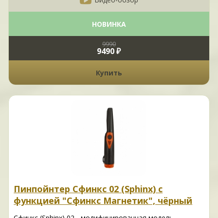
НОВИНКА
9990
9490 ₽
Купить
Пинпойнтер Сфинкс 02 (Sphinx) с
функцией "Сфинкс Магнетик", чёрный
Сфинкс (Sphinx) 02 - модифицированная модель