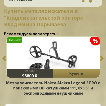
Купить металлоискатели в
"Кладоискательской конторе
Владимира Порываева"
Рекомендуем посмотреть:
%
Новинка!
99900 ₽
Купить
98800 ₽
Металлоискатель Nokta-Makro Legend 2 PRO с
поисковыми DD катушками 11″, 8х5.5" и
беспроводными наушниками